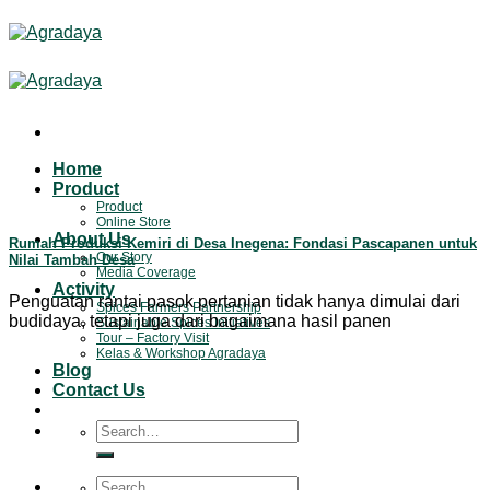
Skip
to
content
Home
Product
Product
Online Store
About Us
Rumah Produksi Kemiri di Desa Inegena: Fondasi Pascapanen untuk
Our Story
Nilai Tambah Desa
Media Coverage
Activity
Penguatan rantai pasok pertanian tidak hanya dimulai dari
Spices Farmers Partnership
budidaya, tetapi juga dari bagaimana hasil panen
Sustainable Spices Initiatives
Tour – Factory Visit
Kelas & Workshop Agradaya
Blog
Contact Us
Search
for:
Search