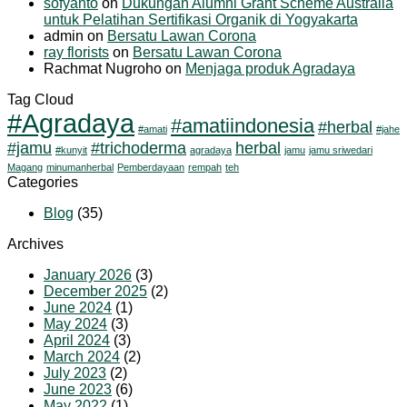
sofyanto
on
Dukungan Alumni Grant Scheme Australia
untuk Pelatihan Sertifikasi Organik di Yogyakarta
admin
on
Bersatu Lawan Corona
ray florists
on
Bersatu Lawan Corona
Rachmat Nugroho
on
Menjaga produk Agradaya
Tag Cloud
#Agradaya
#amatiindonesia
#herbal
#amati
#jahe
#jamu
#trichoderma
herbal
#kunyit
agradaya
jamu
jamu sriwedari
Magang
minumanherbal
Pemberdayaan
rempah
teh
Categories
Blog
(35)
Archives
January 2026
(3)
December 2025
(2)
June 2024
(1)
May 2024
(3)
April 2024
(3)
March 2024
(2)
July 2023
(2)
June 2023
(6)
May 2022
(1)